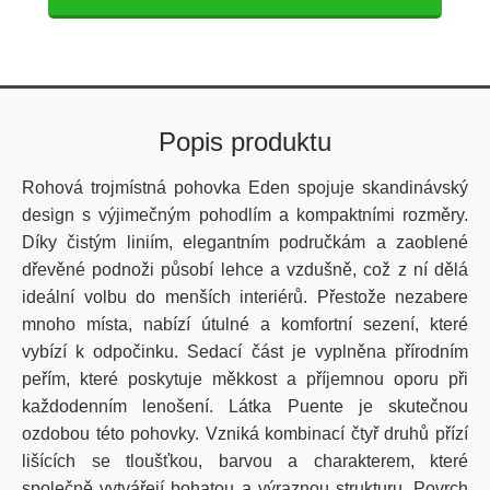
Popis produktu
Rohová trojmístná pohovka Eden spojuje skandinávský
design s výjimečným pohodlím a kompaktními rozměry.
Díky čistým liniím, elegantním područkám a zaoblené
dřevěné podnoži působí lehce a vzdušně, což z ní dělá
ideální volbu do menších interiérů. Přestože nezabere
mnoho místa, nabízí útulné a komfortní sezení, které
vybízí k odpočinku. Sedací část je vyplněna přírodním
peřím, které poskytuje měkkost a příjemnou oporu při
každodenním lenošení. Látka Puente je skutečnou
ozdobou této pohovky. Vzniká kombinací čtyř druhů přízí
lišících se tloušťkou, barvou a charakterem, které
společně vytvářejí bohatou a výraznou strukturu. Povrch