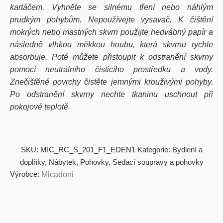
kartáčem. Vyhněte se silnému tření nebo náhlým
prudkým pohybům. Nepoužívejte vysavač. K čištění
mokrých nebo mastných skvrn použijte hedvábný papír a
následně vlhkou měkkou houbu, která skvrnu rychle
absorbuje. Poté můžete přistoupit k odstranění skvrny
pomocí neutrálního čisticího prostředku a vody.
Znečištěné povrchy čistěte jemnými krouživými pohyby.
Po odstranění skvrny nechte tkaninu uschnout při
pokojové teplotě.
SKU:
MIC_RC_S_201_F1_EDEN1
Kategorie:
Bydlení a
doplňky
,
Nábytek
,
Pohovky
,
Sedací soupravy a pohovky
Výrobce:
Micadoni