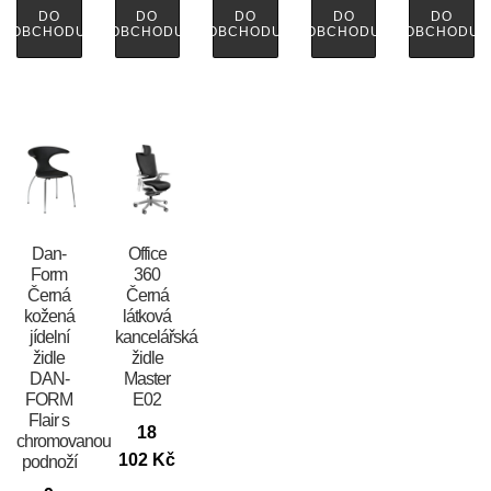
DO
DO
DO
DO
DO
OBCHODU
OBCHODU
OBCHODU
OBCHODU
OBCHODU
​​​​​Dan-
Office
Form
360
Černá
Černá
kožená
látková
jídelní
kancelářská
židle
židle
DAN-
Master
FORM
E02
Flair s
18
chromovanou
102
Kč
podnoží