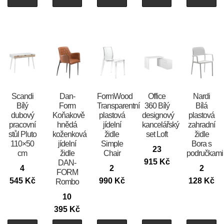
Scandi
​​​​​Dan-
FormWood
Office
Nardi
Bílý
Form
Transparentní
360 Bílý
Bílá
dubový
Koňakově
plastová
designový
plastová
pracovní
hnědá
jídelní
kancelářský
zahradní
stůl Pluto
koženková
židle
set Loft
židle
110×50
jídelní
Simple
Bora s
23
cm
židle
Chair
područkami
915
Kč
DAN-
4
2
2
FORM
545
Kč
990
Kč
128
Kč
Rombo
10
395
Kč