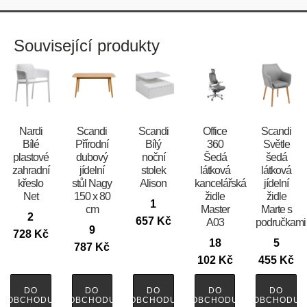
Související produkty
Nardi
Scandi
Scandi
Office
Scandi
Bílé
Přírodní
Bílý
360
Světle
plastové
dubový
noční
Šedá
šedá
zahradní
jídelní
stolek
látková
látková
křeslo
stůl Nagy
Alison
kancelářská
jídelní
Net
150 x 80
židle
židle
1
cm
Master
Marte s
2
657
Kč
A03
područkami
9
728
Kč
18
5
787
Kč
102
Kč
455
Kč
DO
DO
DO
DO
DO
OBCHODU
OBCHODU
OBCHODU
OBCHODU
OBCHODU