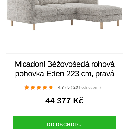
Micadoni Béžovošedá rohová
pohovka Eden 223 cm, pravá
4.7
/
5
(
23
hodnocení
)
44 377
Kč
DO OBCHODU