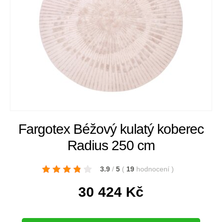
Fargotex Béžový kulatý koberec
Radius 250 cm
3.9
/
5
(
19
hodnocení
)
30 424
Kč