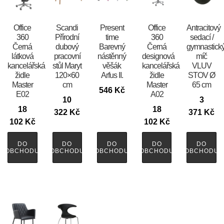
Office
Scandi
Present
Office
Antracitový
360
Přírodní
time
360
sedací /
Černá
dubový
Barevný
Černá
gymnastick
látková
pracovní
nástěnný
designová
míč
kancelářská
stůl Maryt
věšák
kancelářská
VLUV
židle
120×60
Arfus II.
židle
STOV Ø
Master
cm
Master
65 cm
546
Kč
E02
A02
10
3
18
18
322
Kč
371
Kč
102
Kč
102
Kč
DO
DO
DO
DO
DO
OBCHODU
OBCHODU
OBCHODU
OBCHODU
OBCHODU