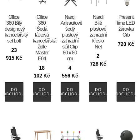
Office
Office
Nardi
Nardi
Present
360 Bílý
360
Antracitově
Bílé
time LED
designový
Šedá
šedý
plastové
žárovka
kancelářský
látková
plastový
zahradní
Orb
set Loft
kancelářská
zahradní
křeslo
720
Kč
židle
stůl Clip
Net
23
Master
80 x 80
2
915
Kč
E04
cm
728
Kč
18
4
102
Kč
556
Kč
DO
DO
DO
DO
DO
OBCHODU
OBCHODU
OBCHODU
OBCHODU
OBCHODU