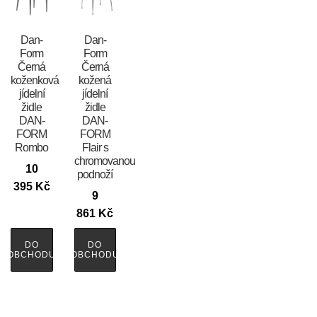
​​​​​Dan-
​​​​​Dan-
Form
Form
Černá
Černá
koženková
kožená
jídelní
jídelní
židle
židle
DAN-
DAN-
FORM
FORM
Rombo
Flair s
chromovanou
10
podnoží
395
Kč
9
861
Kč
DO
DO
OBCHODU
OBCHODU