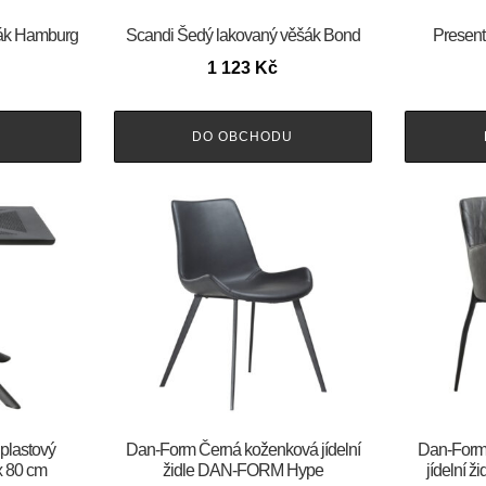
šák Hamburg
Scandi Šedý lakovaný věšák Bond
Present
1 123
Kč
U
DO OBCHODU
 plastový
​​​​​Dan-Form Černá koženková jídelní
​​​​​Dan-
 x 80 cm
židle DAN-FORM Hype
jídelní