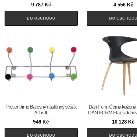
9 787
Kč
4 556
Kč
DO OBCHODU
DO OBCHOD
Present time Barevný nástěnný věšák
​​​​​Dan-Form Černá kožená 
Arfus II.
DAN-FORM Flair s dubov
546
Kč
10 128
Kč
DO OBCHODU
DO OBCHOD