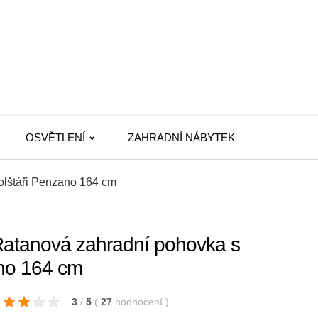
OSVĚTLENÍ
ZAHRADNÍ NÁBYTEK
olštáři Penzano 164 cm
 Ratanová zahradní pohovka s
ano 164 cm
3
/
5
(
27
hodnocení
)