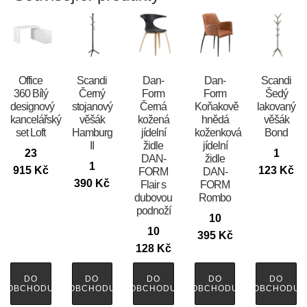
Office
Scandi
​​​​​Dan-
​​​​​Dan-
Scandi
360 Bílý
Černý
Form
Form
Šedý
designový
stojanový
Černá
Koňakově
lakovaný
kancelářský
věšák
kožená
hnědá
věšák
set Loft
Hamburg
jídelní
koženková
Bond
II
židle
jídelní
23
1
DAN-
židle
1
915
Kč
123
Kč
FORM
DAN-
390
Kč
Flair s
FORM
dubovou
Rombo
podnoží
10
10
395
Kč
128
Kč
DO
DO
DO
DO
DO
OBCHODU
OBCHODU
OBCHODU
OBCHODU
OBCHODU