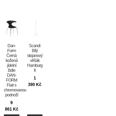
​​​​​Dan-
Scandi
Form
Bílý
Černá
stojanový
kožená
věšák
jídelní
Hamburg
židle
II
DAN-
1
FORM
390
Kč
Flair s
chromovanou
podnoží
9
861
Kč