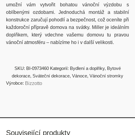
umožní vám vytvořit bohatou vánoční výzdobu s
oblíbenými ozdobami. Jednoduchá montáž a stabilní
konstrukce zaručují pohodlí a bezpečnost, což oceníte při
každoroční přípravě domova na svátky. Miller je ideálním
doplňkem, který vdechne vašemu domovu tu pravou
vánoční atmosféru –
nabízíme ho i v další velikosti.
SKU:
BI-0973460
Kategorií:
Bydlení a doplňky
,
Bytové
dekorace
,
Sváteční dekorace
,
Vánoce
,
Vánoční stromky
Výrobce:
Bizzotto
Související produkty