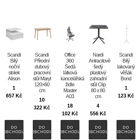
Scandi
Scandi
Office
Nardi
Scandi
Bílý
Přírodní
360
Antracitově
Bílý
noční
dubový
Šedá
šedý
lakovaný
stolek
pracovní
látková
plastový
věšák
Alison
stůl Maryt
kancelářská
zahradní
Bond
120×60
židle
stůl Clip
1
1
cm
Master
80 x 80
657
Kč
123
Kč
A03
cm
10
18
4
322
Kč
102
Kč
556
Kč
DO
DO
DO
DO
DO
OBCHODU
OBCHODU
OBCHODU
OBCHODU
OBCHODU